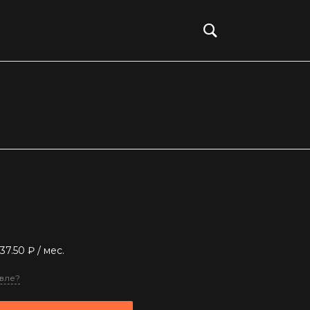
Войти
437.50 ₽
/ мес.
вле?