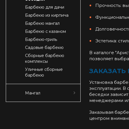
Прочность: в
Барбекю для дачи
Барбекю из кирпича
Функциональн
Барбекю мангал
Долговечность
Барбекю с казаном
Барбекю-гриль
Эстетика: сти
Садовые барбекю
В каталоге "Ари
Сборные барбекю
позволяет выбра
комплексы
Уличные сборные
ЗАКАЗАТЬ
барбекю
Установка барбе
эксплуатации. В 
Мангал
беседки зависит
менеджерами или
Заказывая барбек
центром внимани