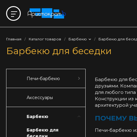
Главная
/
Каталог товаров
/
Барбекю
/
Барбекю для бесе
Барбекю для беседки
Печи-барбекю
Барбекю для бес
друзьями. Компа
для любого типа
Аксессуары
Конструкции из 
архитектурой уча
Барбекю
ПОЧЕМУ В
Барбекю для
Печи-барбекю из
беседки