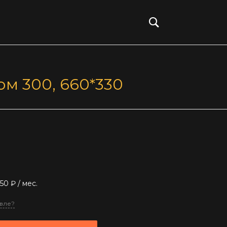
Войти
м 300, 660*330
350 ₽
/ мес.
вле?