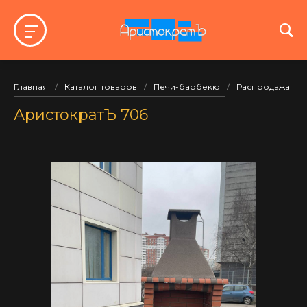
Главная
/
Каталог товаров
/
Печи-барбекю
/
Распродажа
/
АристократЪ 706