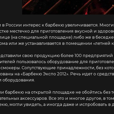
 в России интерес к барбекю увеличивается. Многи
астке местечко для приготовления вкусной и здоров
лице (на специальной площадке) либо же в беседке
дома или же устанавливается в помещении «летней к
едставили свою продукцию более 100 предприятий
тителей пользовалось оборудование для приготовле
, смокеры. Сопутствующие принадлежности, без кото
ваны на «Барбекю Экспо 2012». Речь идет о средств
и оборудования.
и барбекю на открытой площадке не обойтись без т
тельных аксессуаров. Все это и многое другое, в т
кю, могли увидеть, а иногда даже и испробовать в 