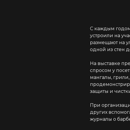
С каждым годом
устроили на уч
размещают на у
одной из стен 
На выставке пр
спросом у посе
мангалы, грили
продемонстриро
защиты и чистк
При организаци
других вспомога
журналы о барбе