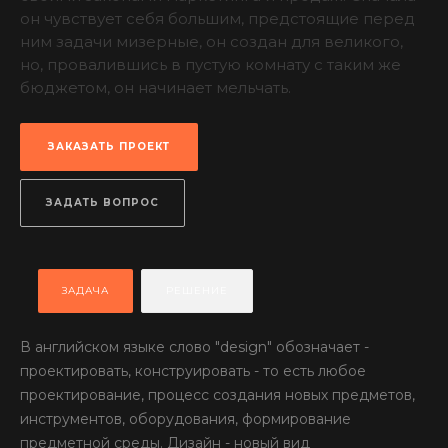
он чувствует себя большим, предстоящие перед
ним задачи мизерные, он создан для великого,
но, провалившись в пустую комнату с таким же
бюджетом, он начинает мельчать.
ЗАКАЗАТЬ ПРОЕКТ
ЗАДАТЬ ВОПРОС
ЗАДАЧА
РЕШЕНИЕ
В английском языке слово "design" обозначает -
проектировать, конструировать - то есть любое
проектирование, процесс создания новых предметов,
инструментов, оборудования, формирование
предметной среды. Дизайн - новый вид