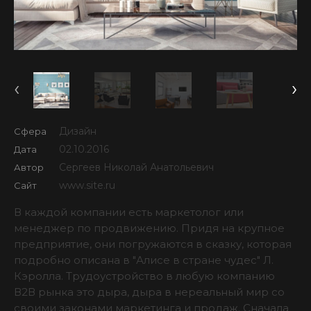
‹
›
Дизайн
Сфера
02.10.2016
Дата
Сергеев Николай Анатольевич
Автор
www.site.ru
Сайт
В каждой компании есть маркетолог или
менеджер по продвижению. Придя на крупное
предприятие, они погружаются в сказку, которая
подробно описана в "Алисе в стране чудес" Л.
Кэролла. Трудоустройство в любую компанию
В2В рынка это дыра, дыра в нереальный мир со
своими законами маркетинга и продаж. Сначала